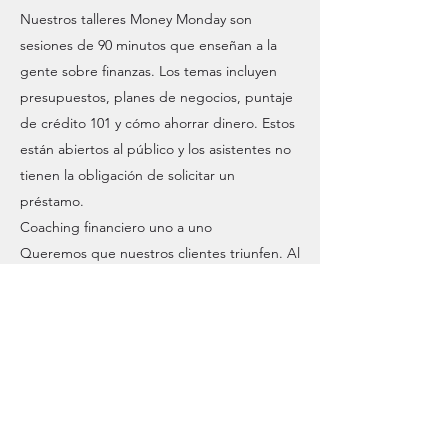
Nuestros talleres Money Monday son
sesiones de 90 minutos que enseñan a la
gente sobre finanzas. Los temas incluyen
presupuestos, planes de negocios, puntaje
de crédito 101 y cómo ahorrar dinero. Estos
están abiertos al público y los asistentes no
tienen la obligación de solicitar un
préstamo.
Coaching financiero uno a uno
Queremos que nuestros clientes triunfen. Al
ofrecer asesoramiento financiero opcional,
capacitamos a los clientes para que inviertan
en el bienestar financiero más allá del cierre
del préstamo.
LHOME se asocia con varias organizaciones
comunitarias e individuos para compartir
información sobre eventos de educación